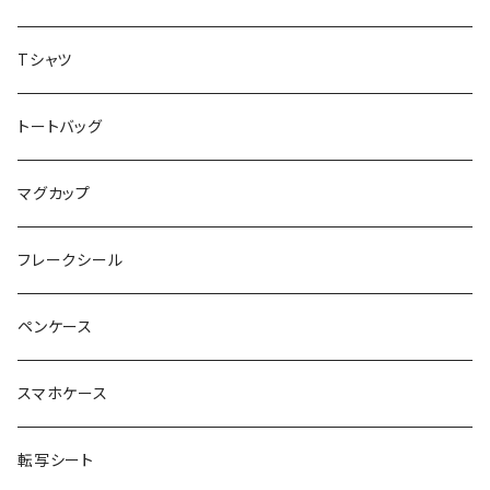
アトリエリモンチェッロ
Tシャツ
お魚イラストレーター UMI
トートバッグ
お肉屋さんのおむすびさん
マグカップ
noza
フレークシール
YUKI
ペンケース
DESIGN CAFE
スマホケース
転写シート