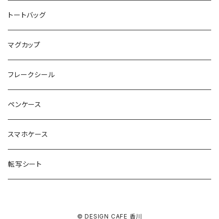
お魚イラストレーター UMI
トートバッグ
お肉屋さんのおむすびさん
マグカップ
noza
フレークシール
YUKI
ペンケース
DESIGN CAFE
スマホケース
転写シート
© DESIGN CAFE 香川