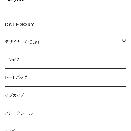
CATEGORY
デザイナーから探す
アトリエリモンチェッロ
Tシャツ
お魚イラストレーター UMI
トートバッグ
お肉屋さんのおむすびさん
マグカップ
noza
フレークシール
YUKI
ペンケース