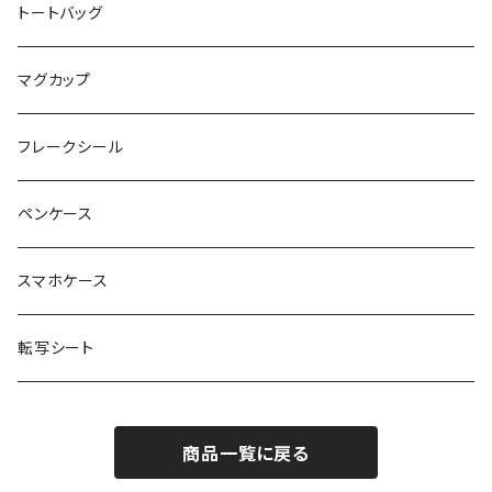
お魚イラストレーター UMI
トートバッグ
お肉屋さんのおむすびさん
マグカップ
noza
フレークシール
YUKI
ペンケース
DESIGN CAFE
スマホケース
転写シート
商品一覧に戻る