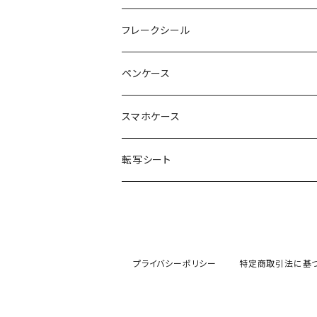
noza
フレークシール
YUKI
ペンケース
DESIGN CAFE
スマホケース
転写シート
プライバシーポリシー
特定商取引法に基