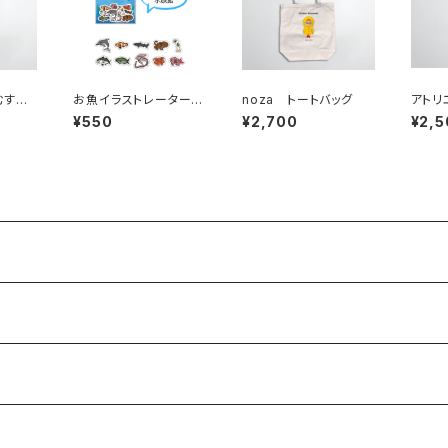
むすび
お魚イラストレーターU
noza トートバッグ
アトリ
グ
MI フレークシール
ロ マ
¥550
¥2,700
¥2,5