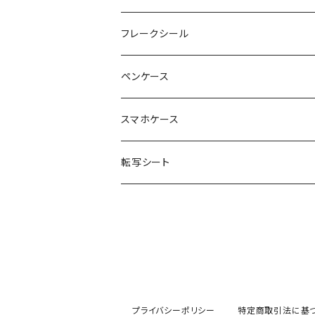
noza
フレークシール
YUKI
ペンケース
DESIGN CAFE
スマホケース
転写シート
プライバシーポリシー
特定商取引法に基