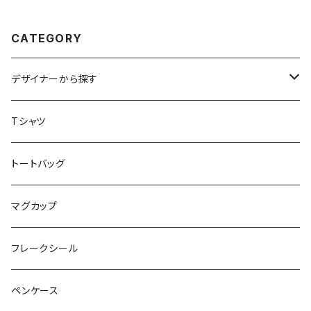
CATEGORY
デザイナーから探す
アトリエリモンチェッロ
Tシャツ
お魚イラストレーター UMI
トートバッグ
お肉屋さんのおむすびさん
マグカップ
noza
フレークシール
YUKI
ペンケース